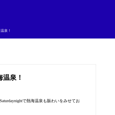
熱海温泉！
 熱海温泉！
urdaynightで熱海温泉も賑わいをみせてお